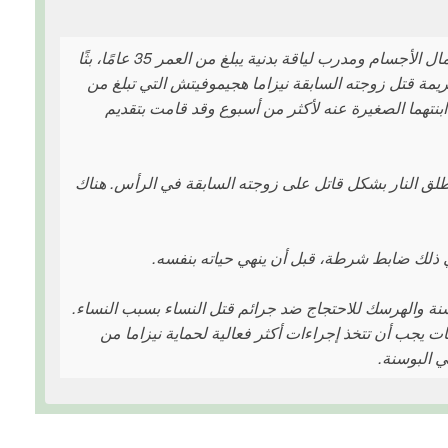
في صباح يوم الجمعة 11 أغسطس 2023، بدأ نيرمين سليمانوفيتش، عاشق كمال الأجسام ومدرب لياقة بدنية يبلغ من العمر 35 عامًا، بثًا
يمة قتل زوجته السابقة نيزاما هجيموفيتش التي تبلغ من
عاد ابنتهما الصغيرة عنه لأكثر من أسبوع وقد قامت بتقديم
لق النار بشكل قاتل على زوجته السابقة في الرأس. هناك
في ذلك ضابط شرطة، قبل أن ينهي حياته بنفسه.
سنة والهرسك للاحتجاج ضد جرائم قتل النساء بسبب النساء.
ت يجب أن تتخذ إجراءات أكثر فعالية لحماية نيزاما من