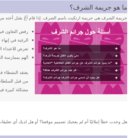
ما هو جريمة الشرف؟
جريمة الشرف هي جريمة ارتكبت باسم الشرف. إذا قام أخٌ بقتل أخته من 
رفض التعاون في
الرغبة في إنهاء ا
تعرض للاعتداء ا
اتُهم بممارسة ال
من قبل السلطات 
مشكلة كبيرة فيما
هل وجدت خطأ إملائيًا أم لم يعجبك تصميم موقعنا؟ أو هل لديك أي تعليقات أخرى حول موقع eminist.org