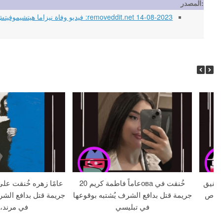
المصدر:
14-08-2023 removeddit.net: فيديو وفاة نيزاما هيتشيموفيتش ينتشر بشكل فيروسي على Reddit (2023)
 18 عامًا وشقيق
20 عاماً فاطمة كريمова خُنقت في
لا بالرصاص
جريمة قتل بدافع الشرف يُشتبه بوقوعها
جريمة قتل بدافع الشر
في تبليسي
في مرند، 