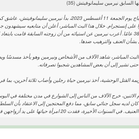
ا السابق نيرمين سليمانوفيتش (35)
ا على إنستجرام. خلال هذا البث المباشر، أعلن أن متابعيه سيشهدون جر
العمر 38 عامًا. أعرب نيرمين عن استيائه من أن زوجته السابقة قامت بابت
شأن العنف والترهيب ضدها.
لبث المباشر، شاهد الآلاف من الأشخاص ونيرمين وهو يأخذ مسدسًا ويط
 حتى تشير إلى أن بعض المشاهدين شجبوا تصرفاته.
يمة القتل الوحشية، أخذ نيرمين حياة رجلين وأصاب ثلاثة آخرين، بما 
 الاثنين، خرج الآلاف من الناس إلى الشوارع في مدن مختلفة في البو
 كان لديه سجل جنائي سابق، مما دفع المحتجين إلى الاعتقاد بأن السلطا
. في السنوات الأخيرة، فقدت 20 امرأة حياتها على يد أزواجهن في البوسنة.