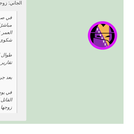
الجاني: زوجه
مباشرً
شكوى ب
طوال ا
تقارير
بعد جر
في يوم
القاتل
زوجها العنيف