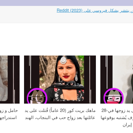
28-عامًا زهره خُنقت على يد زوجها في
ماهك بريت كور (20 عاماً) قُتلت على يد
حامل و زو
ف يُشتبه بوقوعها
عائلتها بعد زواج حب في البنجاب، الهند
استدراجه
إيران