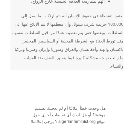
اتُهم بممارسة العلاقة الجنسية خارج الزواج.
يعتقد النشطاء في حقوق الإنسان أنه يتم ارتكاب ما يصل إلى
100,000 جريمة شرف سنويًا، وأن معظمها لا يتم الإبلاغ عنها إلى
السلطات، وبعضها حتى يتم تغطيته عمدًا من قبل السلطات نفسها،
مثل تورط الجناة مع الشرطة المحلية أو السياسيين المحليين.
باكستان والهند وأفغانستان والعراق وسوريا وإيران وصربيا وتركيا
ما زالت تواجه مشكلة كبيرة فيما يتعلق بالعنف ضد الفتيات
والنساء.
هل وجدت خطأ إملائيًا أم لم يعجبك تصميم
موقعنا؟ أو هل لديك أي تعليقات أخرى حول
موقع algerianfeminist.org ؟ يرجى إعلامنا!