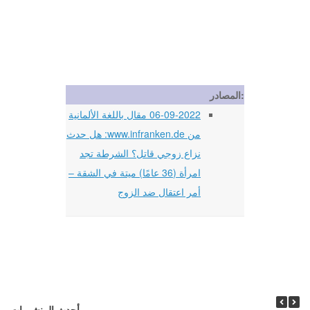
المصادر:
06-09-2022 مقال باللغة الألمانية
من www.infranken.de: هل حدث
نزاع زوجي قاتل؟ الشرطة تجد
امرأة (36 عامًا) ميتة في الشقة –
أمر اعتقال ضد الزوج
أحدث المنشورات