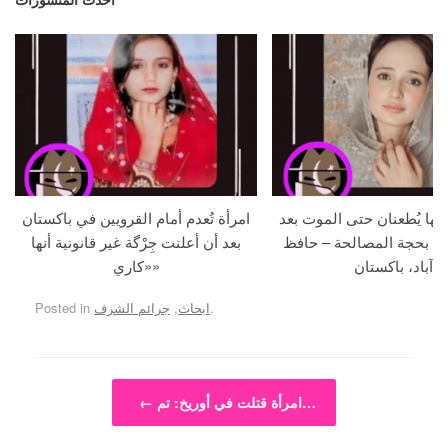
جها يُطعنان حتى الموت بعد
امرأة تُعدم أمام القرويين في باكستان
ما بحجة المصالحة – حافظ
بعد أن أعلنت جِرْگة غير قانونية أنها
آباد، باكستان
«كاري»
.
ابحاث
,
جرائم الشرف
Posted in
Post navigation
امرأة قتلت في أوريخ: تم…
←