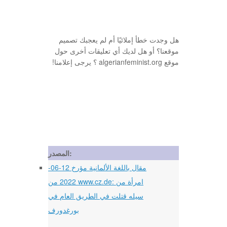
هل وجدت خطأ إملائيًا أم لم يعجبك تصميم
موقعنا؟ أو هل لديك أي تعليقات أخرى حول
موقع algerianfeminist.org ؟ يرجى إعلامنا!
المصدر:
مقال باللغة الألمانية مؤرخ 12-06-
2022 من www.cz.de: امرأة من
سيله قتلت في الطريق العام في
بورغدورف