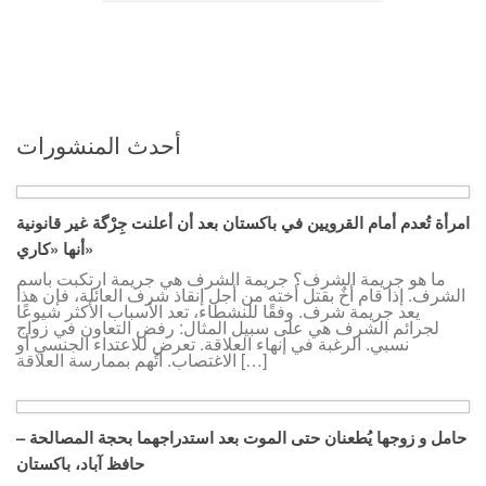
أحدث المنشورات
امرأة تُعدم أمام القرويين في باكستان بعد أن أعلنت جِرْگة غير قانونية
أنها «كاري»
ما هو جريمة الشرف؟ جريمة الشرف هي جريمة ارتكبت باسم
الشرف. إذا قام أخٌ بقتل أخته من أجل إنقاذ شرف العائلة، فإن هذا
يعد جريمة شرف. وفقًا للنشطاء، تعد الأسباب الأكثر شيوعًا
لجرائم الشرف هي على سبيل المثال: رفض التعاون في زواج
نسبي. الرغبة في إنهاء العلاقة. تعرض للاعتداء الجنسي أو
الاغتصاب. اتُهم بممارسة العلاقة […]
حامل و زوجها يُطعنان حتى الموت بعد استدراجهما بحجة المصالحة –
حافظ آباد، باكستان