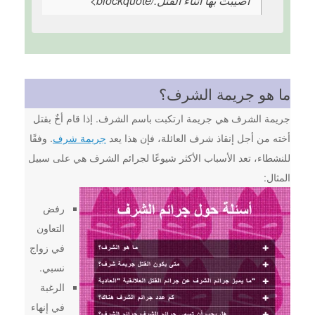
أصيبت بها أثناء القتل./blockquote>​
ما هو جريمة الشرف؟
جريمة الشرف هي جريمة ارتكبت باسم الشرف. إذا قام أخٌ بقتل
أخته من أجل إنقاذ شرف العائلة، فإن هذا يعد
جريمة شرف
. وفقًا
للنشطاء، تعد الأسباب الأكثر شيوعًا لجرائم الشرف هي على سبيل
المثال:
رفض
التعاون
في زواج
نسبي.
الرغبة
في إنهاء