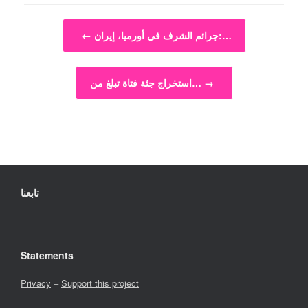
Post navigation
جرائم الشرف في أورميا، إيران:…
←
→
استخراج جثة فتاة تبلغ من…
تابعنا
Statements
Privacy
–
Support this project