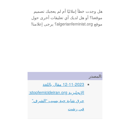
هل وجدت خطأ إملائيًا أم لم يعجبك تصميم
موقعنا؟ أو هل لديك أي تعليقات أخرى حول
موقع algerianfeminist.org؟ يرجى إعلامنا!
المصدر:
12-11-2023 مقال باللغة
الإنجليزية stopfemicideiran.org:
حرق شابة حية بسبب “الشرف”
في رشت