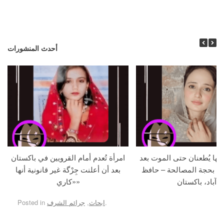
أحدث المنشورات
جها يُطعنان حتى الموت بعد
امرأة تُعدم أمام القرويين في باكستان
ما بحجة المصالحة – حافظ
بعد أن أعلنت جِرْگة غير قانونية أنها
آباد، باكستان
«كاري»
.
ابحاث
,
جرائم الشرف
Posted in