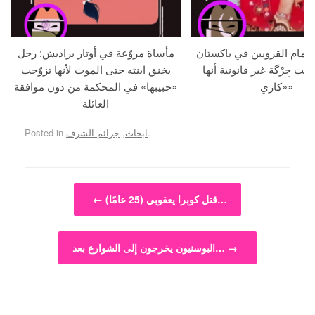
م أمام القرويين في باكستان
مأساة مروّعة في أوتار براديش: رجل
لنت جِرْگة غير قانونية أنها
يخنق ابنته حتى الموت لأنها تزوّجت
«كاري»
«حبيبها» في المحكمة من دون موافقة
العائلة
.
ابحاث
,
جرائم الشرف
Posted in
Post navigation
قتل كوبرا يعقوبي (25 عامًا)…
←
→
البوسنيون يخرجون إلى الشوارع بعد…