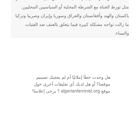
مثل تورط الجناة مع الشرطة المحلية أو السياسيين المحليين.
باكستان والهند وأفغانستان والعراق وسوريا وإيران وصربيا وتركيا
ما زالت تواجه مشكلة كبيرة فيما يتعلق بالعنف ضد الفتيات
والنساء.
هل وجدت خطأ إملائيًا أم لم يعجبك تصميم
موقعنا؟ أو هل لديك أي تعليقات أخرى حول
موقع algerianfeminist.org ؟ يرجى إعلامنا!