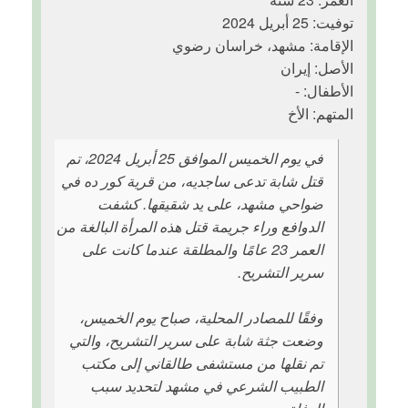
توفيت: 25 أبريل 2024
الإقامة: مشهد، خراسان رضوي
الأصل: إيران
الأطفال: -
المتهم: الأخ
في يوم الخميس الموافق 25 أبريل 2024، تم
قتل شابة تدعى ساجديه، من قرية كور ده في
ضواحي مشهد، على يد شقيقها. كشفت
الدوافع وراء جريمة قتل هذه المرأة البالغة من
العمر 23 عامًا والمطلقة عندما كانت على
سرير التشريح.
وفقًا للمصادر المحلية، صباح يوم الخميس،
وضعت جثة شابة على سرير التشريح، والتي
تم نقلها من مستشفى طالقاني إلى مكتب
الطبيب الشرعي في مشهد لتحديد سبب