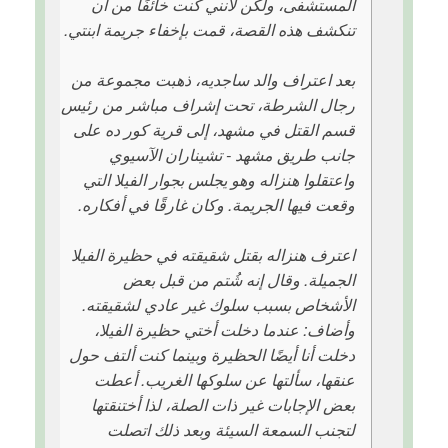
المستشفى، ولكن لأنني كنت خائفًا من أن
تنكشف هذه القصة، قمت بإخفاء جريمة ابنتي.
بعد اعتراف والد ساجديه، ذهبت مجموعة من
رجال الشرطة، تحت إشراف مباشر من رئيس
قسم القتل في مشهد، إلى قرية كور ده على
جانب طريق مشهد - تشيناران الآسيوي
واعتقلوا هنزاله وهو يجلس بجوار الفيلا التي
وقعت فيها الجريمة. وكان غارقًا في أفكاره.
اعترف هنزاله بقتل شقيقته في حظيرة الفيلا
الجميلة. وقال إنه شُتم من قبل بعض
الأشخاص بسبب سلوك غير عادي لشقيقته.
وأضاف: عندما دخلت أختي حظيرة الفيلا،
دخلت أنا أيضًا الحظيرة وبينما كنت ألتف حول
عنقها، سألتها عن سلوكها الغريب. أعطت
بعض الإجابات غير ذات الصلة، لذا أختنقتها
لتجنب السمعة السيئة وبعد ذلك اتصلت