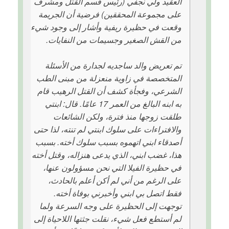
العقيد ولي نجفي (رئيس قسم القتل ومشرف
على مجموعة المحققين) فرضية أن الجريمة
وقعت في حظيرة ريفية وأشار إلى وجود شيء
من القش الصغير وجسيمات من النفايات.
تم تعريض والد ساجديه لجدارة من الأسئلة
المتخصصة في زاوية منعزلة من مبنى الطب
الشرعي، وفجأة كشف أن القتل الرهيب قام
به ابنه البالغ من العمر 17 عامًا. قال: ابنتي
طلقت زوجها منذ فترة، ولكن الشائعات
والافتراءات على سلوك ابنتي لم تنته، لذا حتى
أصدقاء ابني اتهموه بسبب سلوك أخته. بسبب
هذا، غضب ابني، الذي يدعى هنزاله، وقتل أخته
في حظيرة الفيلا التي نحن مسؤولون عنها،
على الرغم من أني لم أكن أعلم بالحادث،
فقط اتصل بي ابني وأخبرني بوفاة أخته.
توجهت إلى الحظيرة على وجه السرعة ولما
لم أستطع فعل شيء، نقلت جثتها اللاحياة إلى