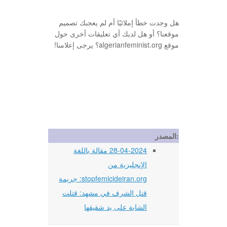
هل وجدت خطأ إملائيًا أم لم يعجبك تصميم
موقعنا؟ أو هل لديك أي تعليقات أخرى حول
موقع algerianfeminist.org؟ يرجى إعلامنا!
المصدر:
28-04-2024 مقالة باللغة
الإنجليزية من
stopfemicideiran.org: جريمة
قتل الشرف في مشهد: قتلت
الشابة على يد شقيقها