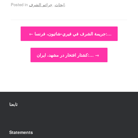
.
ابحاث
,
جرائم الشرف
Posted in
Post navigation
جريمة الشرف في فيري-شاتيون، فرنسا:…
←
→
کشتار افتخار در مشهد، ایران:…
تابعنا
Statements