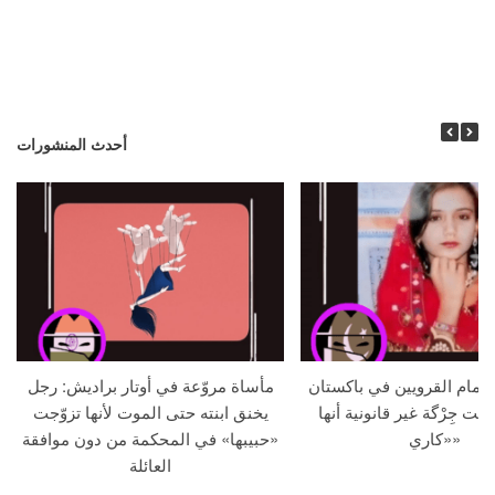
أحدث المنشورات
م أمام القرويين في باكستان
مأساة مروّعة في أوتار براديش: رجل
لنت جِرْگة غير قانونية أنها
يخنق ابنته حتى الموت لأنها تزوّجت
«كاري»
«حبيبها» في المحكمة من دون موافقة
العائلة