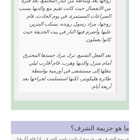
زوجها بعد وساطة من كبار المجتمع، بعد فترة
من الانفصال حيث كانت تقيم مع والديها بسبب
الصراعات المستمرة. في يوم الحادث، قام
زوجها، مراد رسول رونده، بسكب البنزين
عليها وأضرم فيها النار في بيت الحديقة حيث
كانوا يعملون.
بعد الفعل الشنيع، ترك مراد جسدها المحترق
أمام منزل والديها وهرب. قام أقارب ليلي
بنقلها إلى مستشفى في أورمية بواسطة
طائرة هليكوبتر، لكنها استسلمت لجراحها بعد
أربعة أيام.
ما هو جريمة الشرف؟
جريمة الشرف هي جريمة ارتكبت باسم الشرف. إذا قام أخٌ بقتل