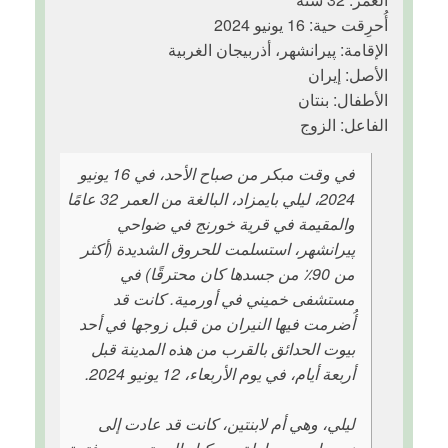
أُحرِقت حية: 16 يونيو 2024
الإقامة: پیرانشهر، أذربيجان الغربية
الأصل: إيران
الأطفال: بنتان
الفاعل: الزوج
في وقت مبكر من صباح الأحد، في 16 يونيو
2024، ليلي بايمزاد، البالغة من العمر 32 عامًا
والمقيمة في قرية خورنج في ضواحي
پیرانشهر، استسلمت للحروق الشديدة (أكثر
من 90٪ من جسدها كان محترقًا) في
مستشفى خميني في أورمية. كانت قد
أُضرمت فيها النيران من قبل زوجها في أحد
بيوت الحدائق بالقرب من هذه المدينة قبل
أربعة أيام، في يوم الأربعاء، 12 يونيو 2024.
ليلي، وهي أم لابنتين، كانت قد عادت إلى