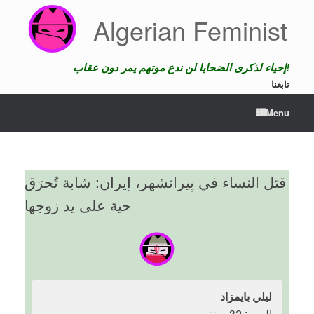
Skip
Algerian Feminist
to
content
إحياء لذكرى الضحايا لن ندع موتهم يمر دون عقاب!
تابعنا
Menu
قتل النساء في پیرانشهر، إيران: شابة تُحرَق
حية على يد زوجها
ليلي بايمزاد
العمر: 32 سنة