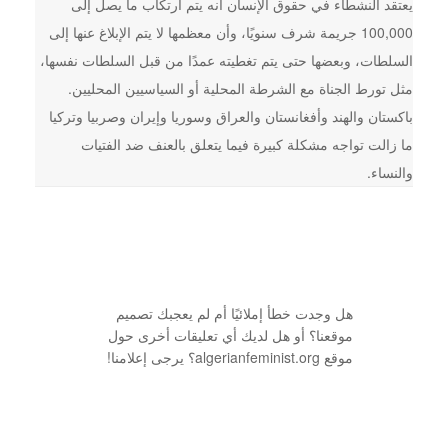
يعتقد النشطاء في حقوق الإنسان أنه يتم ارتكاب ما يصل إلى
100,000 جريمة شرف سنويًا، وأن معظمها لا يتم الإبلاغ عنها إلى
السلطات، وبعضها حتى يتم تغطيته عمدًا من قبل السلطات نفسها،
مثل تورط الجناة مع الشرطة المحلية أو السياسيين المحليين.
باكستان والهند وأفغانستان والعراق وسوريا وإيران وصربيا وتركيا
ما زالت تواجه مشكلة كبيرة فيما يتعلق بالعنف ضد الفتيات
والنساء.
هل وجدت خطأ إملائيًا أم لم يعجبك تصميم
موقعنا؟ أو هل لديك أي تعليقات أخرى حول
موقع algerianfeminist.org؟ يرجى إعلامنا!