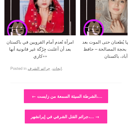
جها يُطعنان حتى الموت بعد
امرأة تُعدم أمام القرويين في باكستان
ما بحجة المصالحة – حافظ
بعد أن أعلنت جِرْگة غير قانونية أنها
آباد، باكستان
«كاري»
.
ابحاث
,
جرائم الشرف
Posted in
Post navigation
الشرطة السيئة السمعة من زايست،…
←
→
جرائم القتل الشرفي في إيرانشهر،…