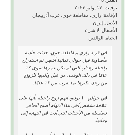
توفيت: ١٣ يوليو ٢٠٢٣
الإقامة: رازي، مقاطعة خوي، غرب آذربيجان
الأصل: إيران
الأطفال: لا شيء
الجناة: الوالدين
في قرية رازي بمقاطعة خوي، حدثت حادثة
مأساوية قبل حوالي ثمانية أشهر. تم استدراج
راحیله رهدار، التي لم يكن عمرها سوى ١٤
عامًا في ذلك الوقت، من قبل والديها للزواج
من رجل يكبرها بما يقرب من ١٢ عامًا.
في حوالي ١٠ يوليو، اتهم زوج راحیله بأنها على
علاقة بشخص آخر. هذا الاتهام أصبح الحافز
لسلسلة من الأحداث التي أدت في النهاية إلى
وفاتها.