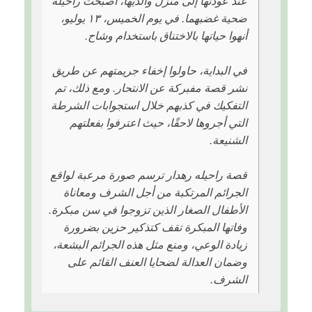
عند عودتها إلى منزل والديها، أصبحت راحیله
ضحية غضبهما. في يوم الخميس، ١٣ يوليو،
أنهوا حياتها بالاختناق باستخدام وشاح.
في البداية، حاولوا إخفاء جريمتهم عن طريق
نشر قصة مفبركة عن الانتحار. ومع ذلك، تم
التفكيك في كذبهم خلال استجوابات الشرطة
التي أجروها لاحقًا، حيث اعترفوا بفعلتهم
الشنيعة.
قصة راحیله رهدار ترسم صورة مرعبة لواقع
الجرائم المرتكبة من أجل الشرف ومعاناة
الأطفال الصغار الذين تزوجوا في سن مبكرة.
وفاتها المبكرة تقف كتذكير حزين بضرورة
زيادة الوعي، ومنع مثل هذه الجرائم البشعة،
وضمان العدالة لضحايا العنف القائم على
الشرف.