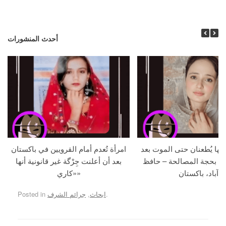
أحدث المنشورات
جها يُطعنان حتى الموت بعد
امرأة تُعدم أمام القرويين في باكستان
ما بحجة المصالحة – حافظ
بعد أن أعلنت جِرْگة غير قانونية أنها
آباد، باكستان
«كاري»
.
ابحاث
,
جرائم الشرف
Posted in