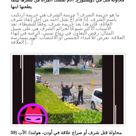
يطعنها ابنها
ما هو جريمة الشرف؟ جريمة الشرف هي جريمة ارتكبت
باسم الشرف. إذا قام أخٌ بقتل أخته من أجل إنقاذ شرف
العائلة، فإن هذا يعد جريمة شرف. وفقًا للنشطاء، تعد
الأسباب الأكثر شيوعًا لجرائم الشرف هي على سبيل
المثال: رفض التعاون في زواج نسبي. الرغبة في إنهاء
العلاقة. تعرض للاعتداء الجنسي أو الاغتصاب. اتُهم بممارسة
العلاقة […]
محاولة قتل شرف أو صراع علاقة في أودن، هولندا: الأب (59