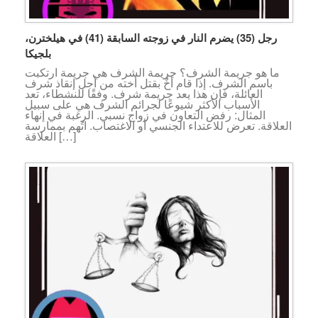
رجل (35) يضرم النار في زوجته السابقة (41) في هيلخترن،
بلجيكا
ما هو جريمة الشرف؟ جريمة الشرف هي جريمة ارتكبت
باسم الشرف. إذا قام أخٌ بقتل أخته من أجل إنقاذ شرف
العائلة، فإن هذا يعد جريمة شرف. وفقًا للنشطاء، تعد
الأسباب الأكثر شيوعًا لجرائم الشرف هي على سبيل
المثال: رفض التعاون في زواج نسبي. الرغبة في إنهاء
العلاقة. تعرض للاعتداء الجنسي أو الاغتصاب. اتُهم بممارسة
العلاقة […]