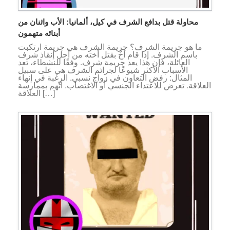
محاولة قتل بدافع الشرف في كيل، ألمانيا: الأب واثنان من
أبنائه متهمون
ما هو جريمة الشرف؟ جريمة الشرف هي جريمة ارتكبت
باسم الشرف. إذا قام أخٌ بقتل أخته من أجل إنقاذ شرف
العائلة، فإن هذا يعد جريمة شرف. وفقًا للنشطاء، تعد
الأسباب الأكثر شيوعًا لجرائم الشرف هي على سبيل
المثال: رفض التعاون في زواج نسبي. الرغبة في إنهاء
العلاقة. تعرض للاعتداء الجنسي أو الاغتصاب. اتُهم بممارسة
العلاقة […]