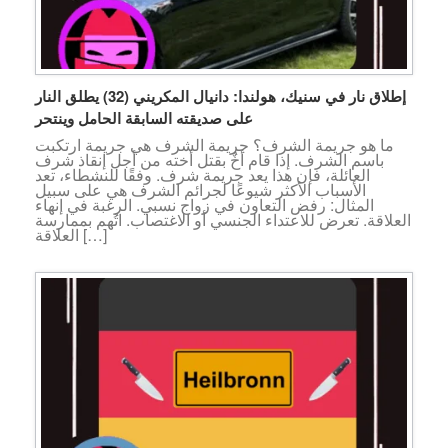
إطلاق نار في سنيك، هولندا: دانيال المكريني (32) يطلق النار
على صديقته السابقة الحامل وينتحر
ما هو جريمة الشرف؟ جريمة الشرف هي جريمة ارتكبت
باسم الشرف. إذا قام أخٌ بقتل أخته من أجل إنقاذ شرف
العائلة، فإن هذا يعد جريمة شرف. وفقًا للنشطاء، تعد
الأسباب الأكثر شيوعًا لجرائم الشرف هي على سبيل
المثال: رفض التعاون في زواج نسبي. الرغبة في إنهاء
العلاقة. تعرض للاعتداء الجنسي أو الاغتصاب. اتُهم بممارسة
العلاقة […]