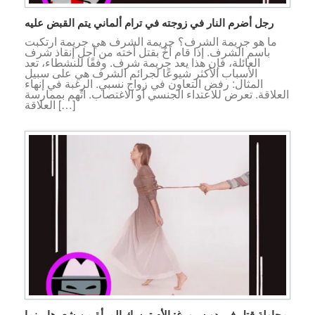
رجل أضرم النار في زوجته في ترام ألماني يتم القبض عليه
ما هو جريمة الشرف؟ جريمة الشرف هي جريمة ارتكبت
باسم الشرف. إذا قام أخٌ بقتل أخته من أجل إنقاذ شرف
العائلة، فإن هذا يعد جريمة شرف. وفقًا للنشطاء، تعد
الأسباب الأكثر شيوعًا لجرائم الشرف هي على سبيل
المثال: رفض التعاون في زواج نسبي. الرغبة في إنهاء
العلاقة. تعرض للاعتداء الجنسي أو الاغتصاب. اتُهم بممارسة
العلاقة […]
محاولة قتل في دويسبورغ: الأم تمسك المرأة من شعرها بينما